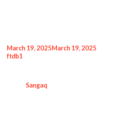
Resep Sangaq Enak 2024:
Panduan Lengkap
Membuat Kue
March 19, 2025
March 19, 2025
by
ftdb1
Resep Sangaq Enak 2024
Resep
Sangaq
Enak 2024: Panduan
Lengkap Membuat Kue, Sangaq
adalah salah satu kue tradisional yang
masih banyak digemari hingga kini.
Kue ini berasal dari berbagai daerah di
Indonesia, terutama di wilayah