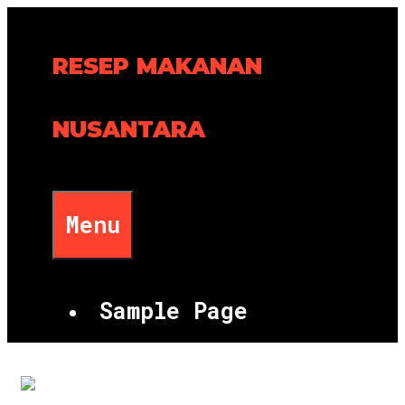
Skip
to
RESEP MAKANAN
content
NUSANTARA
Menu
Sample Page