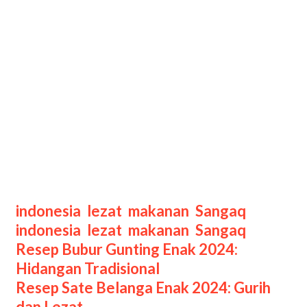
setengah matang agar meleleh di
atasnya.
Untuk sangaq cokelat, tambahkan
cokelat bubuk ke dalam adonan
sebelum digoreng.
Jika ingin sangaq pandan,
tambahkan pasta pandan saat
mencampur adonan agar
menghasilkan warna hijau alami.
Categories
Tags
indonesia
,
lezat
,
makanan
,
Sangaq
indonesia
,
lezat
,
makanan
,
Sangaq
Post
Resep Bubur Gunting Enak 2024:
navigation
Hidangan Tradisional
Resep Sate Belanga Enak 2024: Gurih
dan Lezat