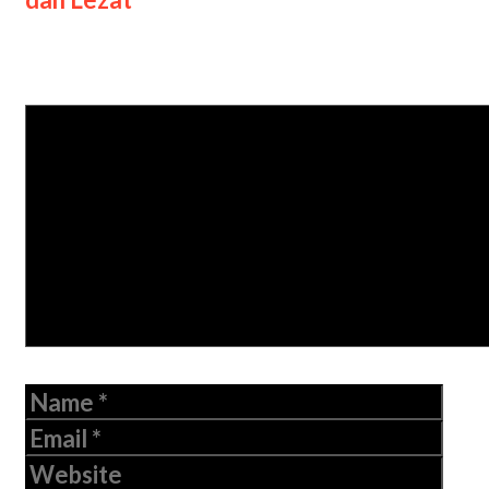
Leave a Comment
Comment
Name
Email
Website