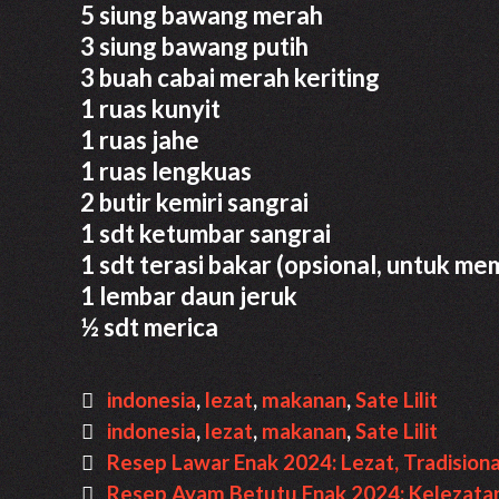
5 siung bawang merah
3 siung bawang putih
3 buah cabai merah keriting
1 ruas kunyit
1 ruas jahe
1 ruas lengkuas
2 butir kemiri sangrai
1 sdt ketumbar sangrai
1 sdt terasi bakar (opsional, untuk 
1 lembar daun jeruk
½ sdt merica
Categories
indonesia
,
lezat
,
makanan
,
Sate Lilit
Tags
indonesia
,
lezat
,
makanan
,
Sate Lilit
Post
Resep Lawar Enak 2024: Lezat, Tradisiona
navigation
Resep Ayam Betutu Enak 2024: Kelezatan 