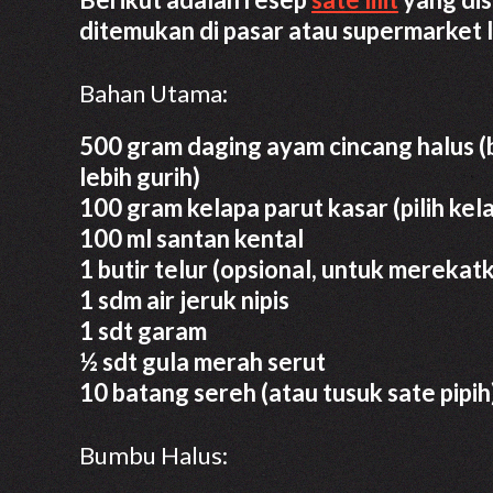
ditemukan di pasar atau supermarket l
Bahan Utama:
500 gram daging ayam cincang halus (
lebih gurih)
100 gram kelapa parut kasar (pilih ke
100 ml santan kental
1 butir telur (opsional, untuk merekat
1 sdm air jeruk nipis
1 sdt garam
½ sdt gula merah serut
10 batang sereh (atau tusuk sate pipih)
Bumbu Halus: