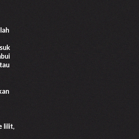
alah
usuk
mbui
atau
kan
ilit,