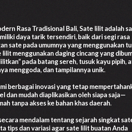
ern Rasa Tradisional Bali, Sate lilit adalah s
liki daya tarik tersendiri, baik dari segi rasa
gan sate pada umumnya yang menggunakan t
 lilit menggunakan daging cincang yang dibu
litkan” pada batang sereh, tusuk kayu pipih, 
anya menggoda, dan tampilannya unik.
alami berbagai inovasi yang tetap mempertahan
ibel dan mudah diaplikasikan oleh siapa saja—
ah tanpa akses ke bahan khas daerah.
secara mendalam tentang sejarah singkat sate l
tips dan variasi agar sate lilit buatan Anda