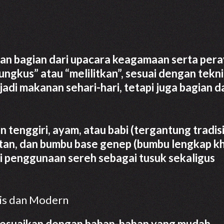
pakan bagian dari upacara keagamaan serta per
bungkus” atau “melilitkan”, sesuai dengan tekn
adi makanan sehari-hari, tetapi juga bagian d
kan tenggiri, ayam, atau babi (tergantung tradis
ntan, dan bumbu base genep (bumbu lengkap k
ri penggunaan sereh sebagai tusuk sekaligus
tis dan Modern
sesuaikan dengan bahan-bahan yang mudah