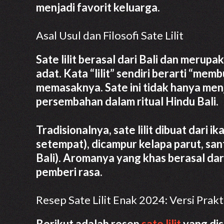
menjadi favorit keluarga.
Asal Usul dan Filosofi Sate Lilit
Sate lilit berasal dari Bali dan meru
adat. Kata “lilit” sendiri berarti “mem
memasaknya. Sate ini tidak hanya menj
persembahan dalam ritual Hindu Bali.
Tradisionalnya, sate lilit dibuat dari i
setempat), dicampur kelapa parut, sa
Bali). Aromanya yang khas berasal da
pemberi rasa.
Resep Sate Lilit Enak 2024: Versi Prak
Berikut adalah resep
sate lilit
yang di