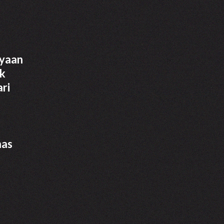
ayaan
ik
ari
i
has