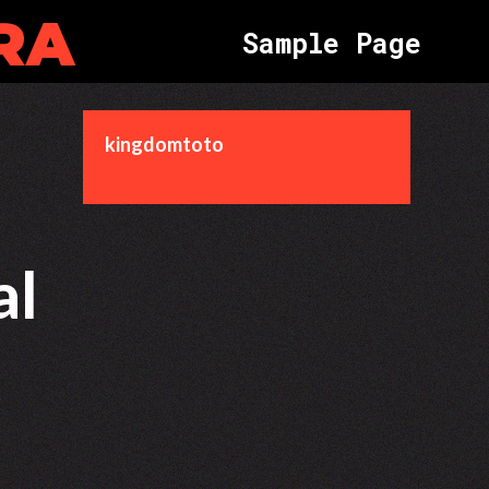
RA
Sample Page
kingdomtoto
al