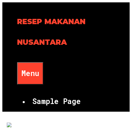
Skip
to
RESEP MAKANAN
content
NUSANTARA
Menu
Sample Page