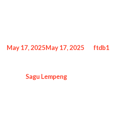
Resep Sagu Lempeng Enak
2024: Sajian Tradisional
Khas Papua
May 17, 2025
May 17, 2025
by
ftdb1
Resep Sagu Lempeng Enak
Resep
Sagu Lempeng
Enak 2024:
Sajian Tradisional Khas Papua, Sagu
lempeng, atau sering disebut juga roti
sagu, adalah salah satu kuliner
tradisional yang berasal dari Papua,
Maluku, dan sebagian wilayah
Sulawesi. Makanan ini terbuat dari