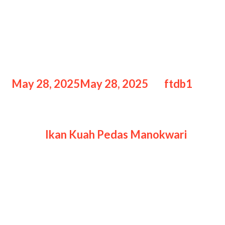
Resep Ikan Kuah Pedas
Manokwari: Kuliner Khas
Papua Barat
May 28, 2025
May 28, 2025
by
ftdb1
Resep Ikan Kuah Pedas
Resep
Ikan Kuah Pedas Manokwari
:
Kuliner Khas Papua Barat, Papua
Barat adalah salah satu daerah di
Indonesia yang kaya akan budaya,
alam, dan tentunya kuliner tradisional.
Salah satu hidangan khas dari wilayah
ini yang menggugah selera adalah