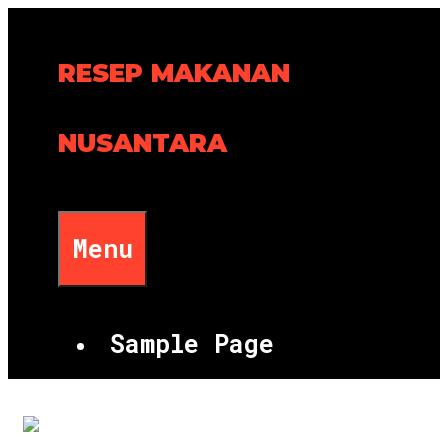
Skip
to
RESEP MAKANAN
content
NUSANTARA
Menu
Sample Page