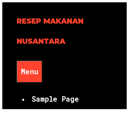
Skip
to
RESEP MAKANAN
content
NUSANTARA
Menu
Sample Page