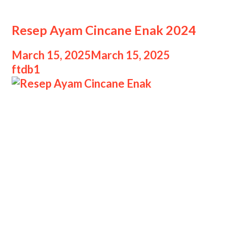
Ayam Cincane
Resep Ayam Cincane Enak 2024
March 15, 2025
March 15, 2025
by
ftdb1
Resep Ayam Cincane Enak Resep
Ayam Cincane Enak 2024, Ayam
Cincane adalah salah satu hidangan
khas Kalimantan Timur yang memiliki
cita rasa gurih, manis, dan sedikit
pedas. Ayam ini biasanya disajikan
pada acara-acara penting seperti
pernikahan atau syukuran. Dengan
bumbu rempah yang meresap dan