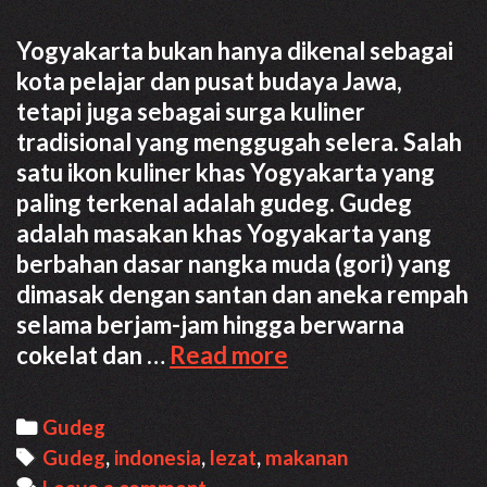
Yogyakarta bukan hanya dikenal sebagai
kota pelajar dan pusat budaya Jawa,
tetapi juga sebagai surga kuliner
tradisional yang menggugah selera. Salah
satu ikon kuliner khas Yogyakarta yang
paling terkenal adalah gudeg. Gudeg
adalah masakan khas Yogyakarta yang
berbahan dasar nangka muda (gori) yang
dimasak dengan santan dan aneka rempah
selama berjam-jam hingga berwarna
Gudeg:
cokelat dan …
Read more
Resep
Kuliner
Categories
Gudeg
Asli
Tags
Gudeg
,
indonesia
,
lezat
,
makanan
dari