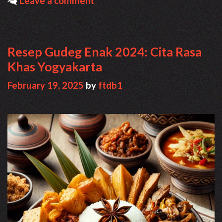
Leave a comment
Yogyakarta
yang
Kaya
Rasa
Resep Gudeg Enak 2024: Cita Rasa
dan
Khas Yogyakarta
Tradisi
February 19, 2025
by
ftdb1