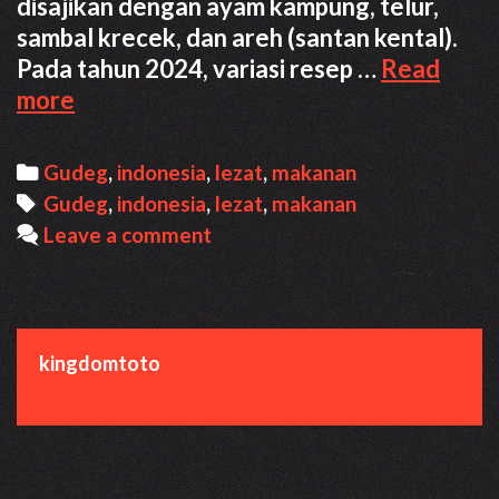
disajikan dengan ayam kampung, telur,
sambal krecek, dan areh (santan kental).
Pada tahun 2024, variasi resep …
Read
Resep
more
Gudeg
Enak
Categories
Gudeg
,
indonesia
,
lezat
,
makanan
2024:
Tags
Gudeg
,
indonesia
,
lezat
,
makanan
Cita
Leave a comment
Rasa
Khas
Yogyakarta
kingdomtoto