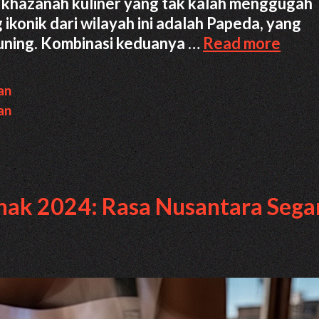
i khazanah kuliner yang tak kalah menggugah
 ikonik dari wilayah ini adalah Papeda, yang
Rese
kuning. Kombinasi keduanya …
Read more
Pape
deng
an
Ikan
an
Kuah
Kunin
Maka
Khas
nak 2024: Rasa Nusantara Sega
Papu