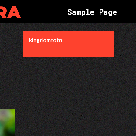
RA
S
a
m
p
l
e
P
a
g
e
kingdomtoto