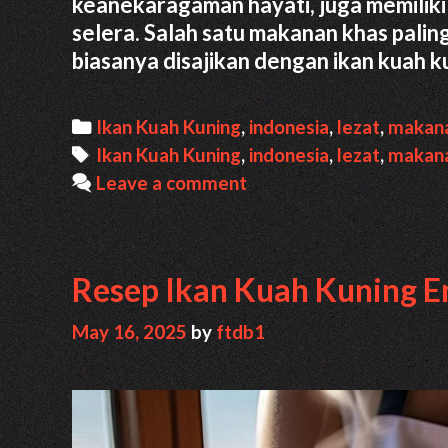
keanekaragaman hayati, juga memilik
selera. Salah satu makanan khas paling
biasanya disajikan dengan ikan kuah 
Categories
Ikan Kuah Kuning
,
indonesia
,
lezat
,
makan
Tags
Ikan Kuah Kuning
,
indonesia
,
lezat
,
makan
Leave a comment
Resep Ikan Kuah Kuning E
May 16, 2025
by
ftdb1