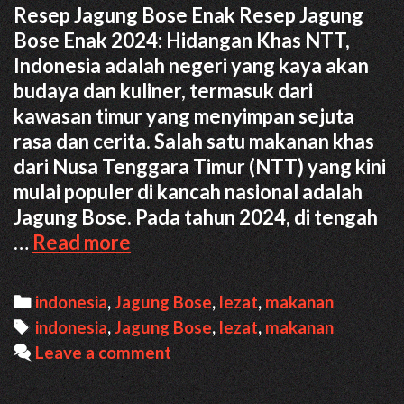
Resep Jagung Bose Enak Resep Jagung
Bose Enak 2024: Hidangan Khas NTT,
Indonesia adalah negeri yang kaya akan
budaya dan kuliner, termasuk dari
kawasan timur yang menyimpan sejuta
rasa dan cerita. Salah satu makanan khas
dari Nusa Tenggara Timur (NTT) yang kini
mulai populer di kancah nasional adalah
Jagung Bose. Pada tahun 2024, di tengah
Resep
…
Read more
Jagung
Bose
Categories
indonesia
,
Jagung Bose
,
lezat
,
makanan
Enak
Tags
indonesia
,
Jagung Bose
,
lezat
,
makanan
2024:
Leave a comment
Hidangan
Khas