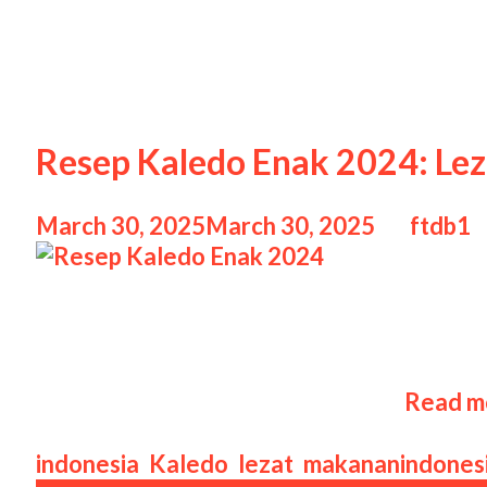
Kaledo
Resep Kaledo Enak 2024: Lez
March 30, 2025
March 30, 2025
by
ftdb1
Resep Kaledo Enak 2024 Resep Kaledo Ena
Donggala”, merupakan salah satu kuliner 
sekitarnya. Hidangan ini mirip dengan sop 
rempah pilihan. Kaledo terkenal …
Read m
Categories
Tags
indonesia
,
Kaledo
,
lezat
,
makanan
indones