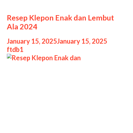
Klepon
Resep Klepon Enak dan Lembut
Ala 2024
January 15, 2025
January 15, 2025
by
ftdb1
Resep Klepon Enak dan Resep Klepon
Enak dan Lembut Ala 2024, Klepon
adalah jajanan tradisional khas
Indonesia yang terus digemari dari
generasi ke generasi. Berbentuk bola-
bola kecil berisi gula merah cair dan
dilapisi kelapa parut, klepon
memberikan sensasi manis yang