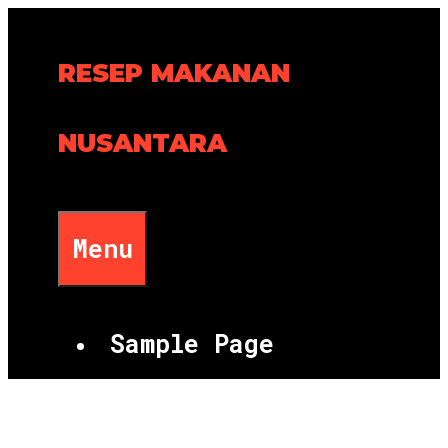
Skip
to
RESEP MAKANAN
content
NUSANTARA
Menu
Sample Page