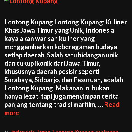
Lontong Kupang Lontong Kupang: Kuliner
Khas Jawa Timur yang Unik, Indonesia
kaya akan warisan kuliner yang
menggambarkan keberagaman budaya
setiap daerah. Salah satu hidangan unik
dan cukup ikonik dari Jawa Timur,
khususnya daerah pesisir seperti
Surabaya, Sidoarjo, dan Pasuruan, adalah
Lontong Kupang. Makanan ini bukan
hanya lezat, tapi juga menyimpan cerita
panjang tentang tradisi maritim, …
Read
Lontong
more
Kupang:
Kuliner
Categories