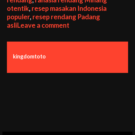
Lezat
otentik
,
resep masakan Indonesia
dan
populer
,
resep rendang Padang
Otentik
asli
Leave a comment
kingdomtoto