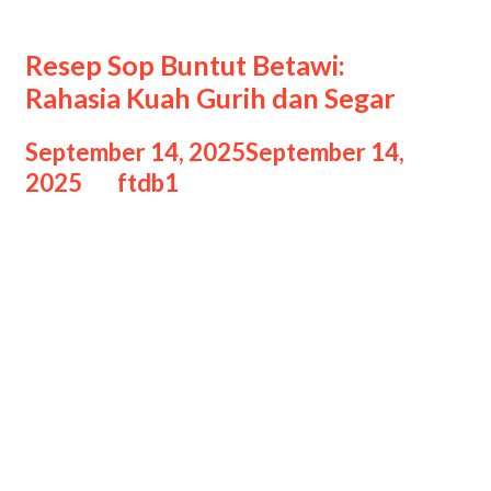
Resep Sop Buntut Betawi
Resep Sop Buntut Betawi:
Rahasia Kuah Gurih dan Segar
September 14, 2025
September 14,
2025
by
ftdb1
Pengantar: Kenikmatan Sop Buntut
Betawi yang Legendaris Sop buntut
Betawi adalah salah satu makanan
tradisional dari ibu kota yang telah
berhasil memikat hati banyak orang
dengan rasa kuahnya yang gurih dan
segar. Hidangan ini menampilkan
buntut sapi sebagai bahan utama,