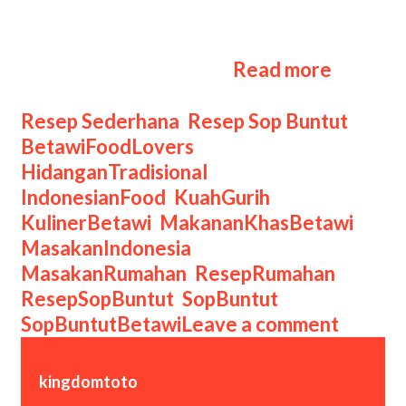
yang dikenal memiliki tekstur empuk
dan cita rasa yang kaya ketika diolah
Resep
dengan teknik masak …
Read more
Sop
Buntut
Categories
Resep Sederhana
,
Resep Sop Buntut
Betawi:
Tags
Betawi
FoodLovers
,
Rahasia
HidanganTradisional
,
Kuah
IndonesianFood
,
KuahGurih
,
Gurih
KulinerBetawi
,
MakananKhasBetawi
,
dan
MasakanIndonesia
,
Segar
MasakanRumahan
,
ResepRumahan
,
ResepSopBuntut
,
SopBuntut
,
SopBuntutBetawi
Leave a comment
kingdomtoto