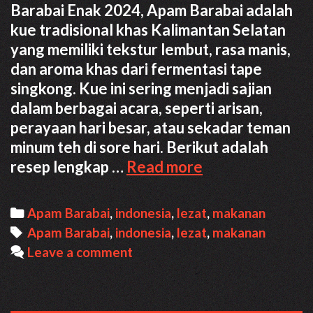
Barabai Enak 2024, Apam Barabai adalah
kue tradisional khas Kalimantan Selatan
yang memiliki tekstur lembut, rasa manis,
dan aroma khas dari fermentasi tape
singkong. Kue ini sering menjadi sajian
dalam berbagai acara, seperti arisan,
perayaan hari besar, atau sekadar teman
minum teh di sore hari. Berikut adalah
Resep
resep lengkap …
Read more
Apam
Barabai
Categories
Apam Barabai
,
indonesia
,
lezat
,
makanan
Enak
Tags
Apam Barabai
,
indonesia
,
lezat
,
makanan
2024
Leave a comment