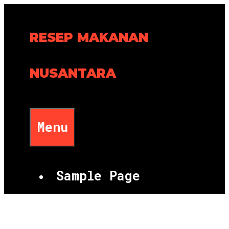
Skip
to
RESEP MAKANAN
content
NUSANTARA
Menu
Sample Page