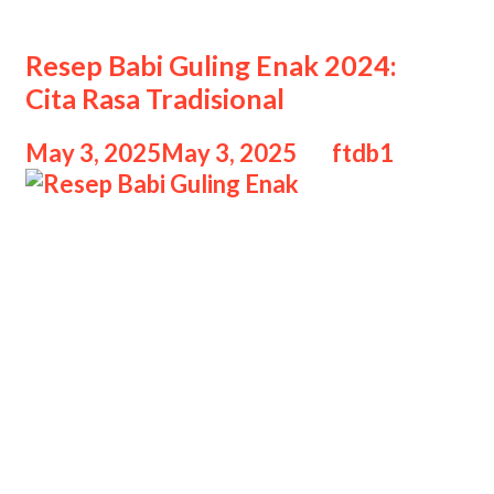
Babi Guling
Resep Babi Guling Enak 2024:
Cita Rasa Tradisional
May 3, 2025
May 3, 2025
by
ftdb1
Resep Babi Guling Enak Resep Babi
Guling Enak 2024: Cita Rasa
Tradisional, Babi guling adalah salah
satu kuliner khas Bali yang telah
memikat lidah banyak orang, baik
wisatawan domestik maupun
mancanegara. Disajikan dengan
tampilan menggoda, kulit yang
renyah, serta bumbu khas Bali yang