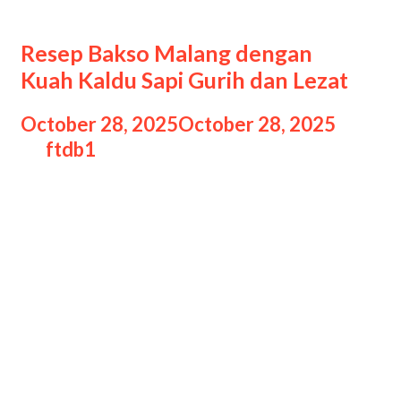
JajananKhas
Resep Bakso Malang dengan
Kuah Kaldu Sapi Gurih dan Lezat
October 28, 2025
October 28, 2025
by
ftdb1
Bakso Malang merupakan salah satu
kuliner khas Indonesia yang sangat
digemari berbagai kalangan. Keunikan
bakso ini terletak pada variasi isian
dan pelengkap yang
mengkombinasikan bakso, gorengan,
mie, dan tahu. Semua elemen tersebut
dirangkai dalam satu porsi yang