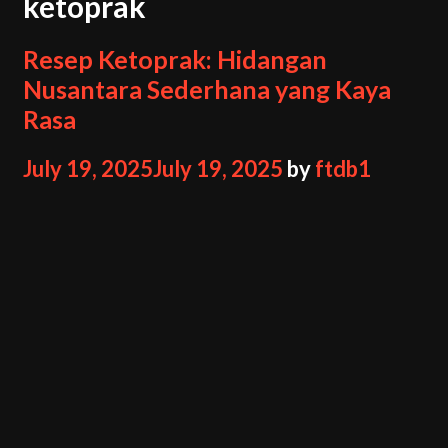
ketoprak
Resep Ketoprak: Hidangan
Nusantara Sederhana yang Kaya
Rasa
July 19, 2025
July 19, 2025
by
ftdb1