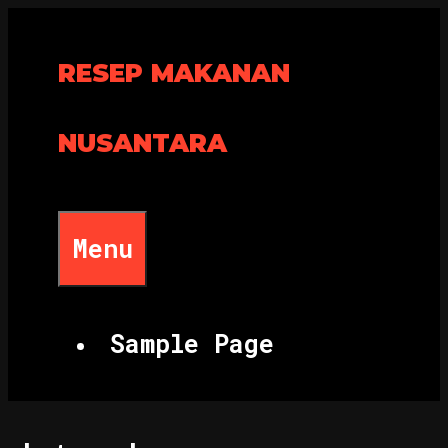
Skip
to
RESEP MAKANAN
content
NUSANTARA
Menu
Sample Page