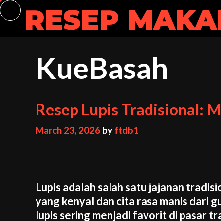
Skip
RESEP MAKA
to
content
KueBasah
Resep Lupis Tradisional: M
March 23, 2026
by
ftdb1
Lupis adalah salah satu jajanan tradi
yang kenyal dan cita rasa manis dari g
lupis sering menjadi favorit di pasar 