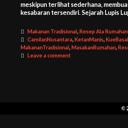
meskipun terlihat sederhana, membua
kesabaran tersendiri. Sejarah Lupis Lu
Categories
Makanan Tradisional
,
Resep Ala Rumahan
Tags
CamilanNusantara
,
KetanManis
,
KueBasa
MakananTradisional
,
MasakanRumahan
,
Res
Leave a comment
© 