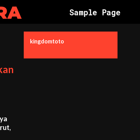
RA
S
a
m
p
l
e
P
a
g
e
kingdomtoto
ukan
nya
rut,