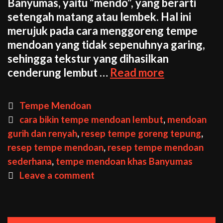
Banyumas, yaitu “mendo”, yang berarti
setengah matang atau lembek. Hal ini
merujuk pada cara menggoreng tempe
mendoan yang tidak sepenuhnya garing,
sehingga tekstur yang dihasilkan
Resep
cenderung lembut …
Read more
Tempe
Mendoan
Categories
Tempe Mendoan
Gurih
Tags
cara bikin tempe mendoan lembut
,
mendoan
dan
gurih dan renyah
,
resep tempe goreng tepung
,
Renyah
resep tempe mendoan
,
resep tempe mendoan
ala
sederhana
,
tempe mendoan khas Banyumas
Banyumas
Leave a comment
yang
Mudah