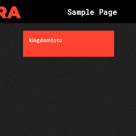
RA
S
a
m
p
l
e
P
a
g
e
kingdomtoto