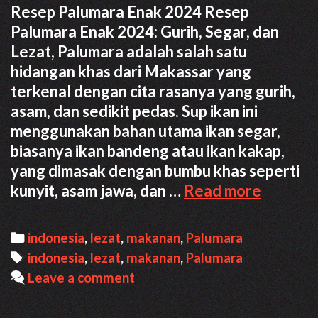
Resep Palumara Enak 2024 Resep
Palumara Enak 2024: Gurih, Segar, dan
Lezat, Palumara adalah salah satu
hidangan khas dari Makassar yang
terkenal dengan cita rasanya yang gurih,
asam, dan sedikit pedas. Sup ikan ini
menggunakan bahan utama ikan segar,
biasanya ikan bandeng atau ikan kakap,
yang dimasak dengan bumbu khas seperti
Resep
kunyit, asam jawa, dan …
Read more
Paluma
Enak
Categories
indonesia
,
lezat
,
makanan
,
Palumara
2024:
Tags
indonesia
,
lezat
,
makanan
,
Palumara
Gurih,
Leave a comment
Segar,
dan