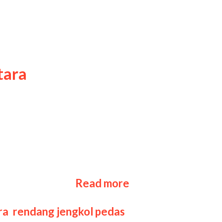
tara
upakan salah satu sajian khas
unik—jengkol. Hidangan ini
 memasak yang memerlukan
Resep
 dari rendang …
Read more
Rendang
Jengkol:
ra
,
rendang jengkol pedas
,