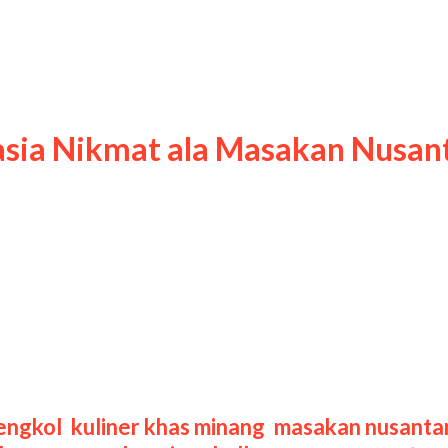
padang
asia Nikmat ala Masakan Nusan
alam Kuliner Nusantara Rendang jengkol mer
autentik masakan Minang dengan bahan yang 
i rempah-rempah beraroma kuat serta teknik
 rasa yang sempurna. Sebagai varian inovatif
engkol
,
kuliner khas minang
,
masakan nusanta