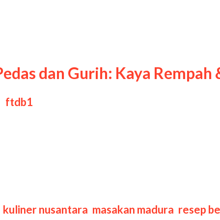
ak
edas dan Gurih: Kaya Rempah &
y
ftdb1
iner legendaris dari Pulau Madura yang terke
has. Keunikan hidangan ini terletak pada warn
aram dan meresap ke dalam daging. Hasilnya,
a
,
kuliner nusantara
,
masakan madura
,
resep b