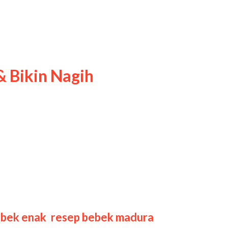
 Bikin Nagih
nal dengan cita rasa pedas,
a hitam pekat yang berasal dari
 daging bebek menjadi sangat
ebek enak
,
resep bebek madura
,