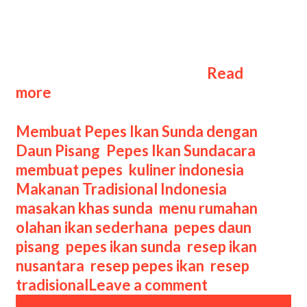
dikukus atau dibakar sehingga
menghasilkan cita rasa yang lembut
sekaligus kaya rempah. Asal Usul Dan
Sejarah Pepes Ikan Sunda …
Read
Cara
more
Membuat
Pepes
Categories
Membuat Pepes Ikan Sunda dengan
Ikan
Tags
Daun Pisang
,
Pepes Ikan Sunda
cara
Sunda
membuat pepes
,
kuliner indonesia
,
dengan
Makanan Tradisional Indonesia
,
Daun
masakan khas sunda
,
menu rumahan
,
Pisang:
olahan ikan sederhana
,
pepes daun
Aroma
pisang
,
pepes ikan sunda
,
resep ikan
Harum,
nusantara
,
resep pepes ikan
,
resep
Rasa
tradisional
Leave a comment
Autentik