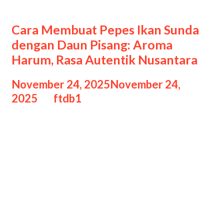
resep pepes ikan
Cara Membuat Pepes Ikan Sunda
dengan Daun Pisang: Aroma
Harum, Rasa Autentik Nusantara
November 24, 2025
November 24,
2025
by
ftdb1
Pepes ikan adalah salah satu hidangan
khas Sunda yang terkenal karena
aromanya yang harum dan rasa
bumbunya yang meresap hingga ke
dalam daging ikan. Ciri khas pepes
adalah proses pengolahan dengan
cara dibungkus daun pisang, lalu