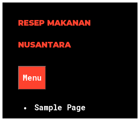
Skip
to
RESEP MAKANAN
content
NUSANTARA
Menu
Sample Page