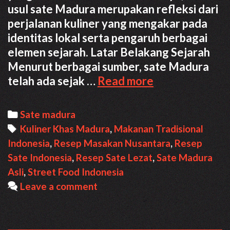
usul sate Madura merupakan refleksi dari
perjalanan kuliner yang mengakar pada
identitas lokal serta pengaruh berbagai
elemen sejarah. Latar Belakang Sejarah
Menurut berbagai sumber, sate Madura
Sate
telah ada sejak …
Read more
Madura
Asli:
Categories
Sate madura
Rahasia
Tags
Kuliner Khas Madura
,
Makanan Tradisional
Bumbu
Indonesia
,
Resep Masakan Nusantara
,
Resep
Kacang
Sate Indonesia
,
Resep Sate Lezat
,
Sate Madura
yang
Asli
,
Street Food Indonesia
Lezat
Leave a comment