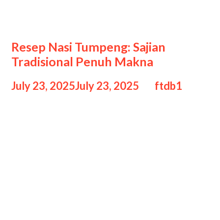
Resep tumpeng lengkap
praktis
Resep Nasi Tumpeng: Sajian
Tradisional Penuh Makna
July 23, 2025
July 23, 2025
by
ftdb1
Nasi tumpeng merupakan salah satu
kuliner tradisional khas Indonesia
yang sarat akan makna simbolis.
Biasanya disajikan dalam acara
syukuran, ulang tahun, peresmian,
hingga hajatan keluarga, nasi
tumpeng melambangkan rasa syukur