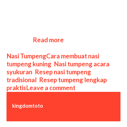
kepada Tuhan dan harapan akan
kehidupan yang sejahtera. Ciri khas
tumpeng terletak pada bentuk
nasinya yang kerucut, dikelilingi aneka
lauk-pauk yang lezat dan menggugah
Resep
selera. …
Read more
Nasi
Tumpeng:
Categories
Tags
Nasi Tumpeng
Cara membuat nasi
Sajian
tumpeng kuning
,
Nasi tumpeng acara
Tradisional
syukuran
,
Resep nasi tumpeng
Penuh
tradisional
,
Resep tumpeng lengkap
Makna
praktis
Leave a comment
kingdomtoto