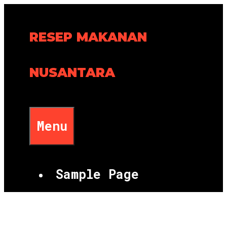
Skip
to
RESEP MAKANAN
content
NUSANTARA
Menu
Sample Page