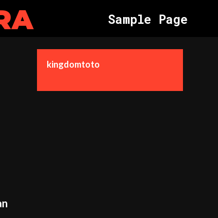
RA
Sample Page
kingdomtoto
an