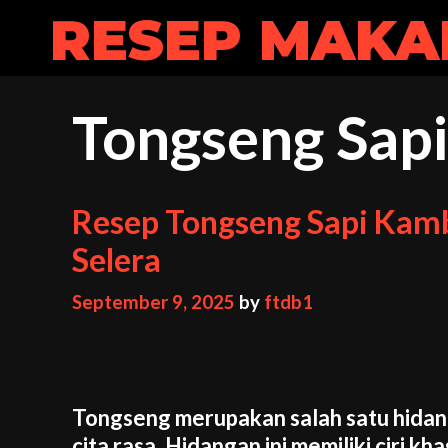
Skip
RESEP MAKA
to
content
Tongseng Sap
Resep Tongseng Sapi Kam
Selera
September 9, 2025
by
ftdb1
Tongseng merupakan salah satu hidan
cita rasa. Hidangan ini memiliki ciri k