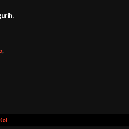
urih,
o
,
Koi