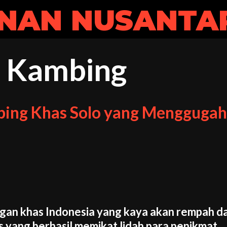
NAN NUSANTA
i Kambing
bing Khas Solo yang Menggugah
gan khas Indonesia yang kaya akan rempah d
has yang berhasil memikat lidah para penikmat