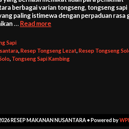
tara berbagai varian tongseng, tongseng sapi
yang paling istimewa dengan perpaduan rasa g
Resep
nikan …
Read more
Tongseng
Sapi
ng Sapi
Kambing
santara
,
Resep Tongseng Lezat
,
Resep Tongseng Sol
Khas
Solo
,
Tongseng Sapi Kambing
Solo
yang
Menggugah
Selera
2026 RESEP MAKANAN NUSANTARA
• Powered by
WP