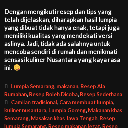
Dengan mengikuti resep dan tips yang
telah dijelaskan, diharapkan hasil lumpia
yang dibuat tidak hanya enak, tetapi juga
memiliki kualitas yang mendekati versi
aslinya. Jadi, tidak ada salahnya untuk
mencoba sendiri di rumah dan menikmati
sensasi kuliner Nusantara yang kaya rasa
ini.
Categories
Lumpia Semarang
,
makanan
,
Resep Ala
Rumahan
,
Resep Boleh Dicoba
,
Resep Sederhana
Tags
Camilan tradisional
,
Cara membuat lumpia
,
kuliner nusantara
,
Lumpia Goreng
,
Makanan khas
Semarang
,
Masakan khas Jawa Tengah
,
Resep
lumpia Semarang
,
Resep makanan lezat
,
Resep