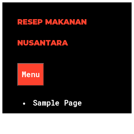
Skip
to
RESEP MAKANAN
content
NUSANTARA
Menu
Sample Page