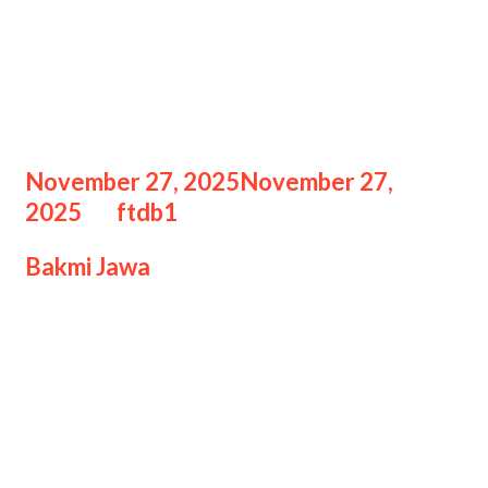
Cara Membuat Bakmi Jawa
Tradisional dengan Rasa
Autentik
November 27, 2025
November 27,
2025
by
ftdb1
Bakmi Jawa
adalah salah satu kuliner
khas Nusantara yang memiliki cita
rasa gurih, hangat, dan kaya rempah.
Berasal dari daerah Jawa Tengah dan
Yogyakarta, kuliner ini dikenal dengan
aroma bawang yang harum, gurih
kaldu ayam kampung, serta sensasi
masakan yang dibuat menggunakan