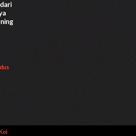
dari
ya
ening
dus
Koi