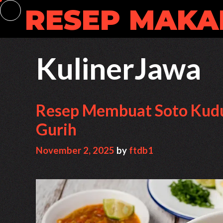
Skip
RESEP MAKA
to
content
KulinerJawa
Resep Membuat Soto Kudu
Gurih
November 2, 2025
by
ftdb1