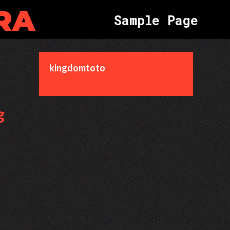
RA
S
a
m
p
l
e
P
a
g
e
kingdomtoto
g