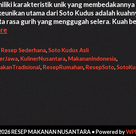
iliki karakteristik unik yang membedakannya 
u keunikan utama dari Soto Kudus adalah kuahn
ta rasa gurih yang menggugah selera. Kuah b
Resep
re
Membuat
Soto
,
Resep Sederhana
,
Soto Kudus Asli
Kudus
nerJawa
,
KulinerNusantara
,
MakananIndonesia
,
Asli
akanTradisional
,
ResepRumahan
,
ResepSoto
,
SotoKu
dengan
Kuah
Bening
yang
Gurih
2026 RESEP MAKANAN NUSANTARA
• Powered by
WP