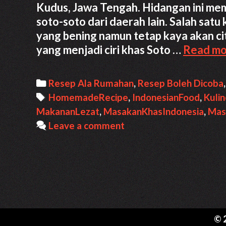
Kudus, Jawa Tengah. Hidangan ini mem
soto-soto dari daerah lain. Salah sat
yang bening namun tetap kaya akan ci
yang menjadi ciri khas Soto …
Read mo
Categories
Resep Ala Rumahan
,
Resep Boleh Dicoba
Tags
HomemadeRecipe
,
IndonesianFood
,
Kuli
MakananLezat
,
MasakanKhasIndonesia
,
Mas
Leave a comment
© 