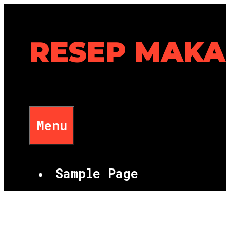
Skip
to
content
RESEP MAK
Menu
Sample Page