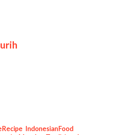
urih
s, Jawa Tengah. Hidangan ini
satu keunikan utama dari Soto
gah selera. Kuah bening yang
Recipe
,
IndonesianFood
,