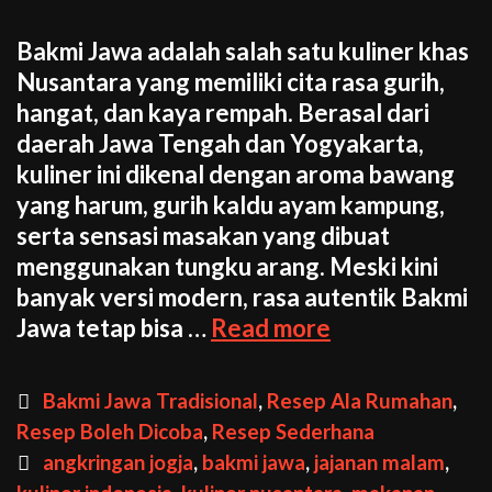
Bakmi Jawa adalah salah satu kuliner khas
Nusantara yang memiliki cita rasa gurih,
hangat, dan kaya rempah. Berasal dari
daerah Jawa Tengah dan Yogyakarta,
kuliner ini dikenal dengan aroma bawang
yang harum, gurih kaldu ayam kampung,
serta sensasi masakan yang dibuat
menggunakan tungku arang. Meski kini
banyak versi modern, rasa autentik Bakmi
Cara
Jawa tetap bisa …
Read more
Membuat
Bakmi
Categories
Bakmi Jawa Tradisional
,
Resep Ala Rumahan
,
Jawa
Resep Boleh Dicoba
,
Resep Sederhana
Tradisional
Tags
angkringan jogja
,
bakmi jawa
,
jajanan malam
,
dengan