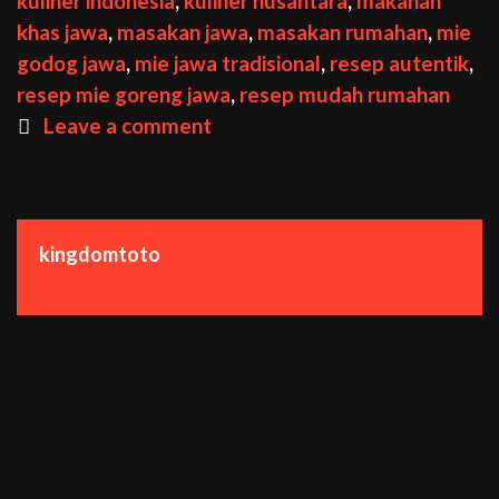
kuliner indonesia
,
kuliner nusantara
,
makanan
Rasa
khas jawa
,
masakan jawa
,
masakan rumahan
,
mie
Autentik
godog jawa
,
mie jawa tradisional
,
resep autentik
,
resep mie goreng jawa
,
resep mudah rumahan
Leave a comment
kingdomtoto