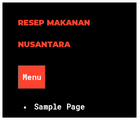
Skip
to
RESEP MAKANAN
content
NUSANTARA
Menu
Sample Page